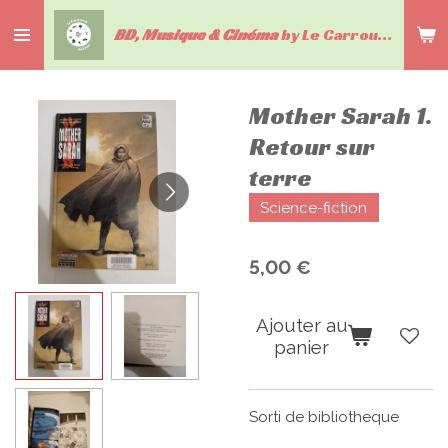
Passer
BD, Musique & Cinéma
by Le Carrousel du livre
au
contenu
principal
Mother Sarah 1.
Retour sur
terre
Science-fiction
5,00 €
Ajouter au
panier
Sorti de bibliotheque