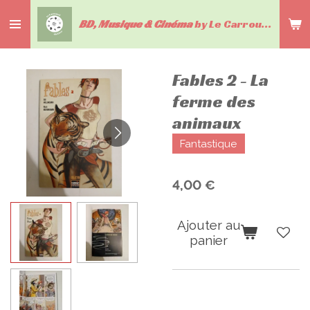
Passer
BD, Musique & Cinéma
by Le Carrousel du livre
au
contenu
principal
Fables 2 - La
ferme des
animaux
Fantastique
4,00 €
Ajouter au
panier