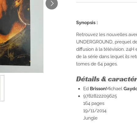
Synopsis :
Retrouvez les nouvelles ave
UNDERGROUND, prequel de l
diffusion à la télévision. 24H 
de la série dans lequel ils r
tomes de 64 pages.
Détails & caracté
Ed
Brisson
Michael
Gayd
9782822209625
164 pages
19/11/2014
Jungle