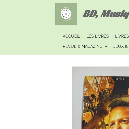
Passer
BD, Musi
au
contenu
principal
ACCUEIL
LES LIVRES
LIVRES
REVUE & MAGAZINE
JEUX & 