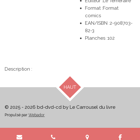
Editeur :Le Téméraire
Format :Format
comics
EAN/ISBN :2-908703-
82-3
Planches :102
Description :
HAUT
© 2025 - 2026 bd-dvd-cd by Le Carrousel du livre
Propulsé par
Webador