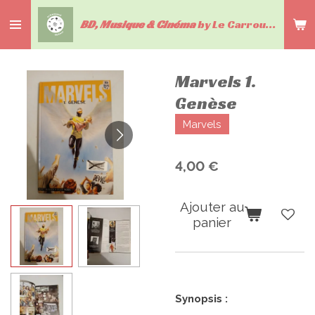
Passer
BD, Musique & Cinéma
by Le Carrousel du livre
au
contenu
principal
Marvels 1.
Genèse
Marvels
4,00 €
Ajouter au
panier
Synopsis :