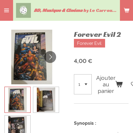
Passer
BD, Musique & Cinéma
by Le Carrousel du livre
au
contenu
principal
Forever Evil 2
Forever Evil
4,00 €
Ajouter
au
panier
Synopsis :