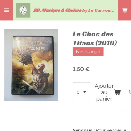
Passer
BD, Musique & Cinéma
by Le Carrousel du livre
au
contenu
principal
Le Choc des
Titans (2010)
Fantastique
1,50 €
Ajouter
au
panier
Synopsis :
Pour venger le