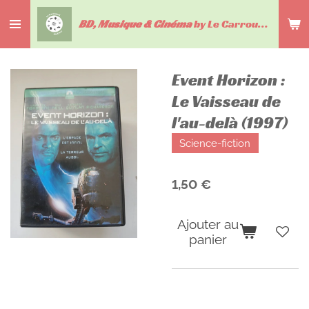
Passer
BD, Musique & Cinéma
by Le Carrousel du livre
au
contenu
principal
Event Horizon :
Le Vaisseau de
l'au-delà (1997)
Science-fiction
1,50 €
Ajouter au
panier