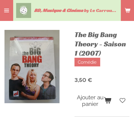
Passer
BD, Musique & Cinéma
by Le Carrousel du livre
au
contenu
principal
The Big Bang
Theory - Saison
1 (2007)
Comédie
3,50 €
Ajouter au
panier