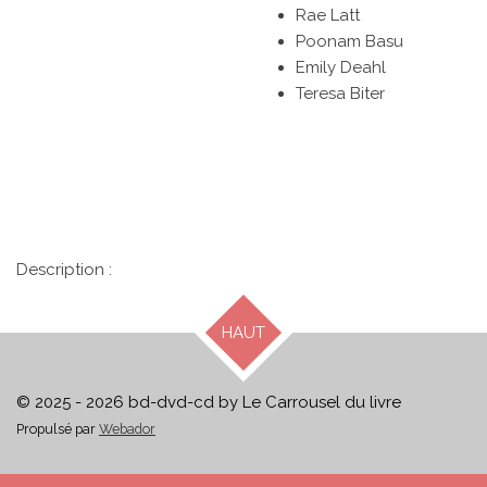
Rae Latt
Poonam Basu
Emily Deahl
Teresa Biter
Description :
HAUT
© 2025 - 2026 bd-dvd-cd by Le Carrousel du livre
Propulsé par
Webador