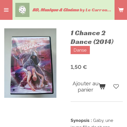
Passer
BD, Musique & Cinéma
by Le Carrousel du livre
au
contenu
principal
1 Chance 2
Dance (2014)
Danse
1,50 €
Ajouter au
panier
Synopsis :
Gaby, une