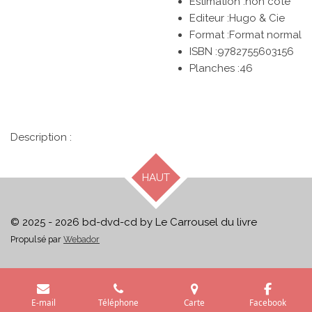
Estimation :non coté
Editeur :
Hugo & Cie
Format :Format normal
ISBN :
9782755603156
Planches :
46
Description :
HAUT
© 2025 - 2026 bd-dvd-cd by Le Carrousel du livre
Propulsé par
Webador
E-mail
Téléphone
Carte
Facebook