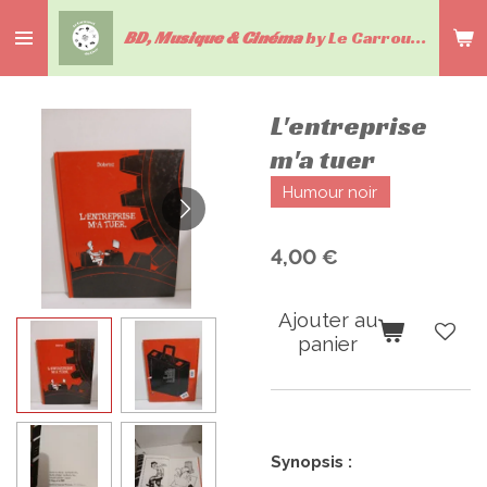
Passer
BD, Musique & Cinéma
by Le Carrousel du livre
au
contenu
principal
L'entreprise
m'a tuer
Humour noir
4,00 €
Ajouter au
panier
Synopsis :