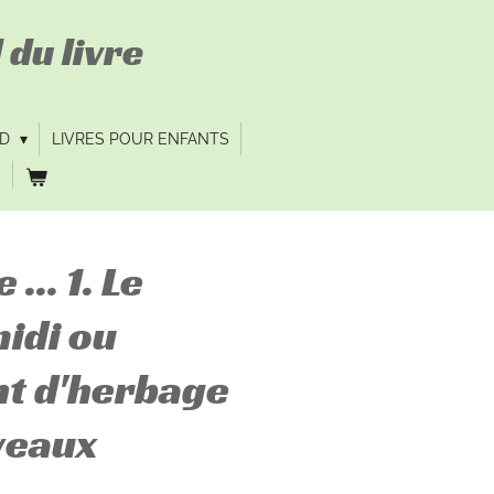
 du livre
VD
LIVRES POUR ENFANTS
... 1. Le
idi ou
t d'herbage
 veaux