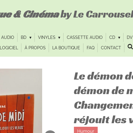
que & Cinéma
by Le Carrousel
 AUDIO
BD
VINYLES
CASSETTE AUDIO
CD
D
LOGICIEL
À PROPOS
LA BOUTIQUE
FAQ
CONTACT
Le démon de 
démon de m
Changemen
réjouit les
Humour