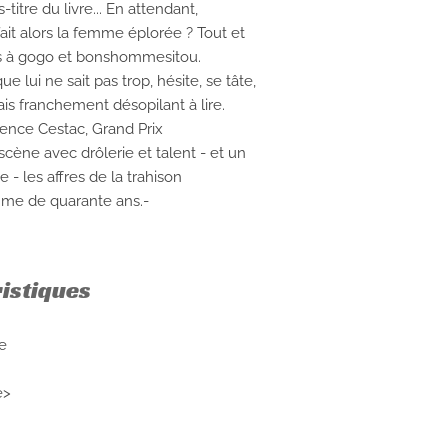
titre du livre... En attendant,
fait alors la femme éplorée ? Tout et
s à gogo et bonshommesitou.
e lui ne sait pas trop, hésite, se tâte,
 mais franchement désopilant à lire.
ence Cestac, Grand Prix
ène avec drôlerie et talent - et un
 - les affres de la trahison
me de quarante ans.-
ristiques
e
e>