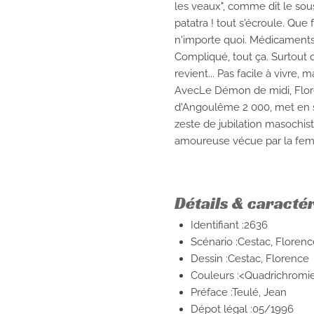
les veaux", comme dit le sous-
patatra ! tout s'écroule. Que 
n'importe quoi. Médicament
Compliqué, tout ça. Surtout qu
revient... Pas facile à vivre,
AvecLe Démon de midi, Flor
d'Angoulême 2 000, met en sc
zeste de jubilation masochiste
amoureuse vécue par la fem
Détails & caracté
Identifiant :2636
Scénario :Cestac, Florenc
Dessin :Cestac, Florence
Couleurs :<Quadrichromi
Préface :Teulé, Jean
Dépot légal :05/1996