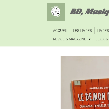
Passer
BD, Musi
au
contenu
principal
ACCUEIL
LES LIVRES
LIVRES
REVUE & MAGAZINE
JEUX & 