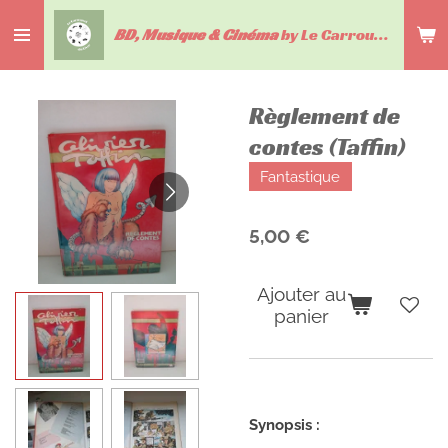
Passer
BD, Musique & Cinéma
by Le Carrousel du livre
au
contenu
principal
Règlement de
contes (Taffin)
Fantastique
5,00 €
Ajouter au
panier
Synopsis :