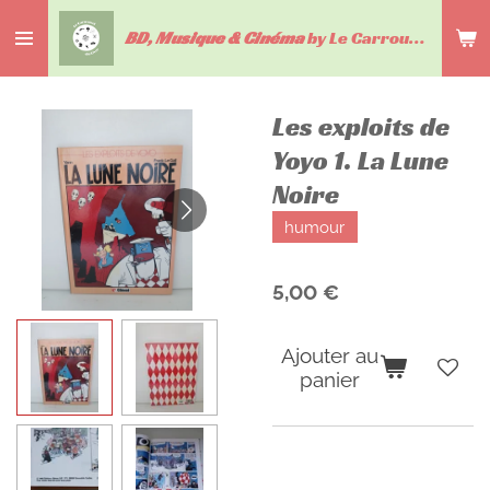
Passer
BD, Musique & Cinéma
by Le Carrousel du livre
au
contenu
principal
Les exploits de
Yoyo 1. La Lune
Noire
humour
5,00 €
Ajouter au
panier