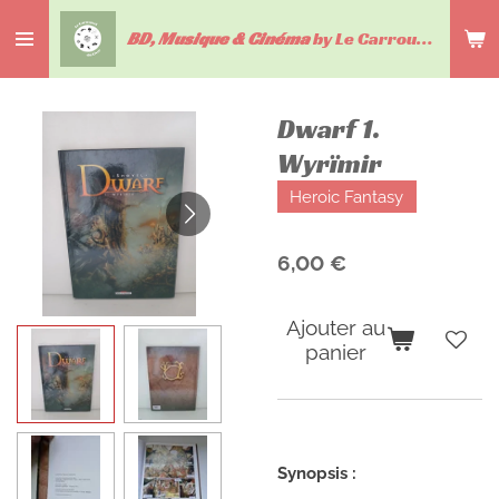
Passer
BD, Musique & Cinéma
by Le Carrousel du livre
au
contenu
principal
Dwarf 1.
Wyrïmir
Heroic Fantasy
6,00 €
Ajouter au
panier
Synopsis :