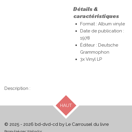
Détails &
caractéristiques
Format : Album vinyle
Date de publication :
1978
Éditeur : Deutsche
Grammophon
3x Vinyl LP
Description :
HAUT
© 2025 - 2026 bd-dvd-cd by Le Carrousel du livre
Propulsé par
Webador