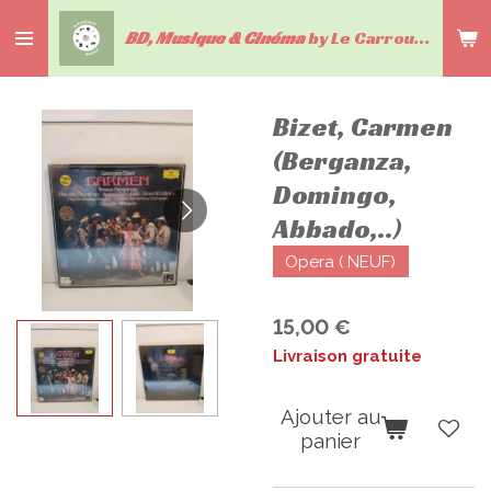
Passer
BD, Musique & Cinéma
by Le Carrousel du livre
au
contenu
principal
Bizet, Carmen
(Berganza,
Domingo,
Abbado,..)
Opera ( NEUF)
15,00 €
Livraison gratuite
Ajouter au
panier