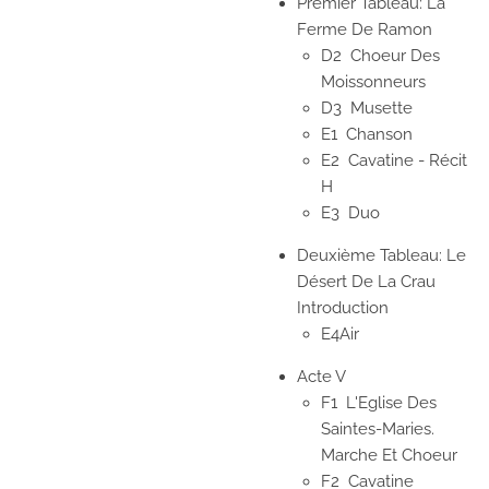
Premier Tableau: La
Ferme De Ramon
D2
Choeur Des
Moissonneurs
D3
Musette
E1
Chanson
E2
Cavatine - Récit
H
E3
Duo
Deuxième Tableau: Le
Désert De La Crau
Introduction
E4
Air
Acte V
F1
L'Eglise Des
Saintes-Maries.
Marche Et Choeur
F2
Cavatine