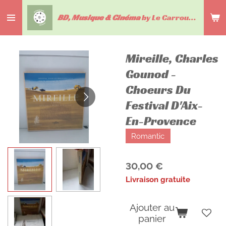
Passer
BD, Musique & Cinéma
by Le Carrousel du livre
au
contenu
principal
Mireille, Charles
Gounod -
Choeurs Du
Festival D'Aix-
En-Provence
Romantic
30,00 €
Livraison gratuite
Ajouter au
panier