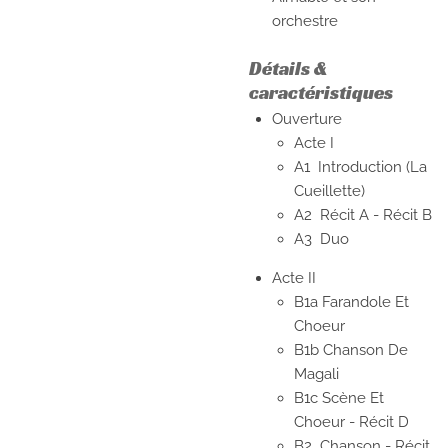
orchestre
Détails &
caractéristiques
Ouverture
Acte I
A1
Introduction (La
Cueillette)
A2
Récit A - Récit B
A3
Duo
Acte II
B1a
Farandole Et
Choeur
B1b
Chanson De
Magali
B1c
Scène Et
Choeur - Récit D
B2
Chanson - Récit