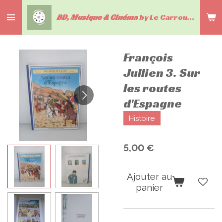
Passer
BD, Musique & Cinéma
by Le Carrousel du livre
au
contenu
principal
François
Jullien 3. Sur
les routes
d'Espagne
Histoire
5,00 €
Ajouter au
panier