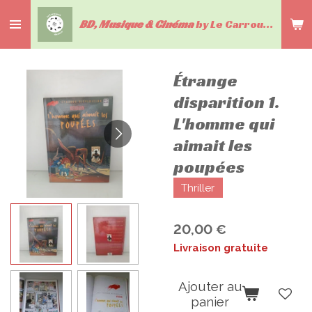
Passer
BD, Musique & Cinéma
by Le Carrousel du livre
au
contenu
principal
Étrange
disparition 1.
L'homme qui
aimait les
poupées
Thriller
20,00 €
Livraison gratuite
Ajouter au
panier