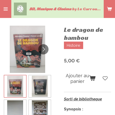
Passer
BD, Musique & Cinéma
by Le Carrousel du livre
au
contenu
principal
Le dragon de
bambou
Histoire
5,00 €
Ajouter au
panier
Sorti de bibliotheque
Synopsis :