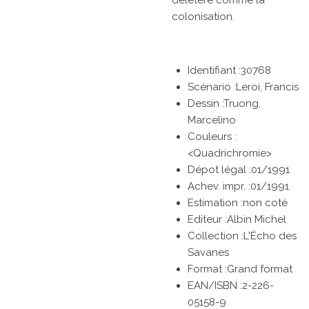
délétère comme la
colonisation.
Identifiant :30768
Scénario :Leroi, Francis
Dessin :Truong,
Marcelino
Couleurs :
<Quadrichromie>
Dépot légal :01/1991
Achev. impr. :01/1991
Estimation :non coté
Editeur :Albin Michel
Collection :L'Écho des
Savanes
Format :Grand format
EAN/ISBN :2-226-
05158-9