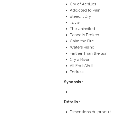
Cry of Achilles
Addicted to Pain
Bleed It Dry
Lover
The Uninvited
Peace Is Broken
Calm the Fire
Waters Rising
Farther Than the Sun
Cry a River
All Ends Well
Fortress
Synopsis :
Détails :
Dimensions du produit