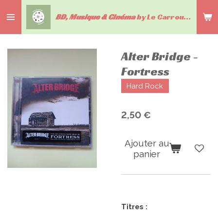
Passer
BD, Musique & Cinéma
by Le Carrousel du livre
au
contenu
principal
Alter Bridge -
Fortress
Hard Rock
2,50 €
Ajouter au
panier
Titres :