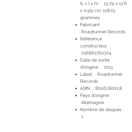
(L x l x h) ‏ : ‎
13,79 x 12,6
x 0,99 cm; 108,01
grammes
Fabricant ‏ :
Roadrunner Records
Référence
constructeur ‏ :
016861760724
Date de sortie
d'origine ‏ : ‎
2013
Label ‏ : ‎
Roadrunner
Records
ASIN ‏ : ‎
B00DJ80VL8
Pays d'origine ‏ :
Allemagne
Nombre de disques ‏ :
1