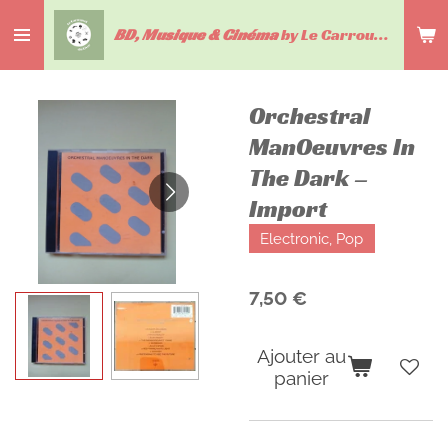
Passer
BD, Musique & Cinéma
by Le Carrousel du livre
au
contenu
principal
Orchestral
ManOeuvres In
The Dark –
Import
Electronic, Pop
7,50 €
Ajouter au
panier