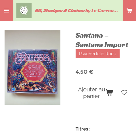
Passer
BD, Musique & Cinéma
by Le Carrousel du livre
au
contenu
principal
Santana –
Santana Import
Psychedelic Rock
4,50 €
Ajouter au
panier
Titres :