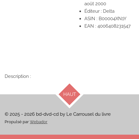
août 2000
Éditeur : Delta
ASIN :
B00004XN1Y
EAN :
4006408231547
Description :
HAUT
© 2025 - 2026 bd-dvd-cd by Le Carrousel du livre
Propulsé par
Webador