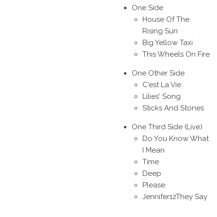
One Side
House Of The
Rising Sun
Big Yellow Taxi
This Wheels On Fire
One Other Side
C'est La Vie
L
ilies' Song
Sticks And Stones
One Third Side (Live)
Do You Know What
I Mean
Time
Deep
Please
Jennifer
12
They Say