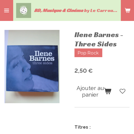
Passer
BD, Musique & Cinéma
by Le Carrousel du livre
au
contenu
principal
Ilene Barnes -
Three Sides
Pop Rock
2,50 €
Ajouter au
panier
Titres :