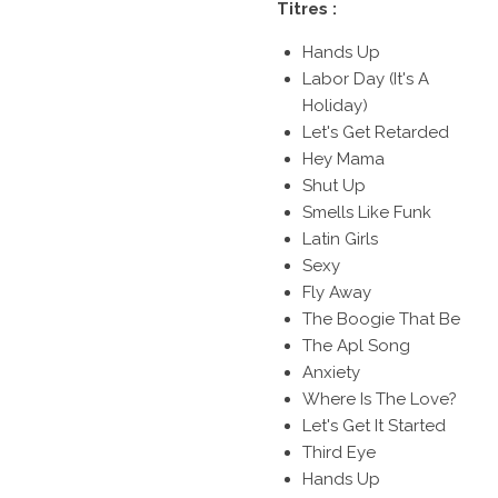
Titres :
Hands Up
Labor Day (It's A
Holiday)
Let's Get Retarded
Hey Mama
Shut Up
Smells Like Funk
Latin Girls
Sexy
Fly Away
The Boogie That Be
The Apl Song
Anxiety
Where Is The Love?
Let's Get It Started
Third Eye
Hands Up