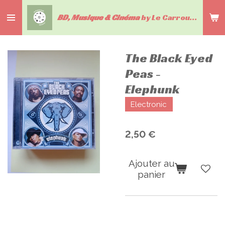
Passer
BD, Musique & Cinéma
by Le Carrousel du livre
au
contenu
principal
The Black Eyed
Peas -
Elephunk
Electronic
2,50 €
Ajouter au
panier