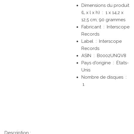
Dimensions du produit
(L x l x h) ‏ : ‎
1 x 14,2 x
12,5 cm; 90 grammes
Fabricant ‏ : ‎
Interscope
Records
Label ‏ : ‎
Interscope
Records
ASIN ‏ : ‎
B0002UNQV8
Pays d'origine ‏ : ‎
États-
Unis
Nombre de disques ‏ :
1
Description :