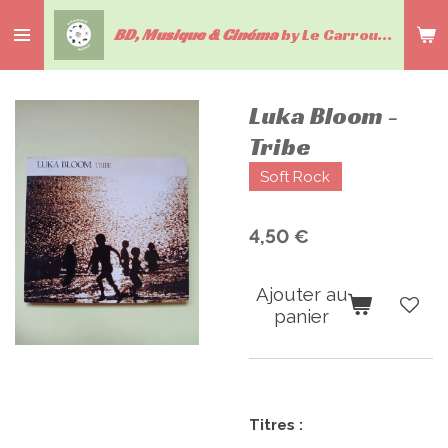
Passer
BD, Musique & Cinéma
by Le Carrousel du livre
au
contenu
principal
Luka Bloom -
Tribe
Soft Rock
4,50 €
Ajouter au
panier
Titres :