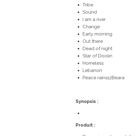
Tribe
Sound
I am a river
Change
Early morning
Out there
Dead of night
Star of Doolin
Homeless
Lebanon
Peace rains12Beara
Synopsis :
Produit :