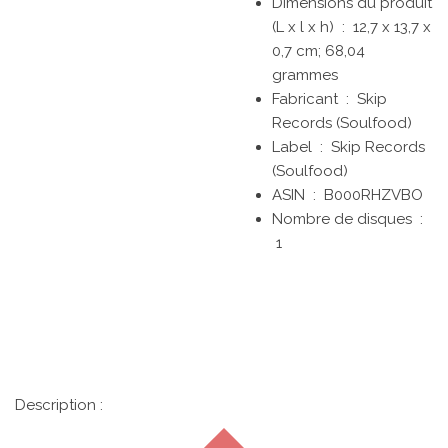
Dimensions du produit
(L x l x h) ‏ : ‎
12,7 x 13,7 x
0,7 cm; 68,04
grammes
Fabricant ‏ : ‎
Skip
Records (Soulfood)
Label ‏ : ‎
Skip Records
(Soulfood)
ASIN ‏ : ‎
B000RHZVBO
Nombre de disques ‏ :
1
Description :