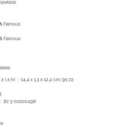
opeless
h & Famous
h & Famous
eless
Dimensions du produit (L x l x h) ‏ : ‎
14,4 x 1,3 x 12,4 cm; 90,72
t
e constructeur ‏ : ‎
82 3 00000498
ne