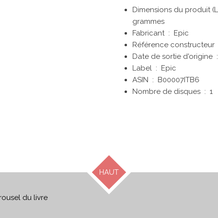
grammes
Fabricant ‏ : ‎
Epic
Référenc
Date de sortie d'ori
Label ‏ : ‎
Epic
ASIN ‏ : ‎
B00007ITB6
Nombre de disques ‏ : ‎
1
HAUT
ousel du livre