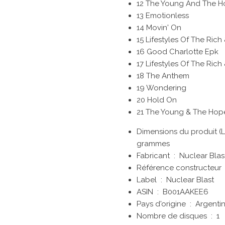
12 The Young And The H
13 Emotionless
14 Movin' On
15 Lifestyles Of The Ric
16 Good Charlotte Epk
17 Lifestyles Of The Ric
18 The Anthem
19 Wondering
20 Hold On
21 The Young & The Hop
grammes
Fabricant ‏ : ‎
Nuclear Blas
Référenc
Label ‏ : ‎
Nuclear Blast
ASIN ‏ : ‎
B001AAKEE6
Pays d'origine ‏ : ‎
Argenti
Nombre de disques ‏ : ‎
1