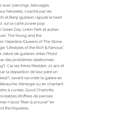
 avec piercings, tatouages,
ux hérissées, coaché par les
 et Benji (guitare), rajoute le bled
d, sur la carte power pop
 Green Day, Linkin Park et autres
lbum, The Young and the
ic Valentine (Queens of The Stone
gle "Lifestyles of the Rich & Famous",
zébré de guitares viriles ("Hold
par des problèmes relationnels
g"). Car les frères Madden, 22 ans et
ar la disparition de leur père un
less"), savent raconter la galère en
débauche d'énergie ou en chantant
stre à cordes. Good Charlotte,
modables étoffées de paroles
rmer n'avoir "Rien à prouver" en
nd the Hopeless.