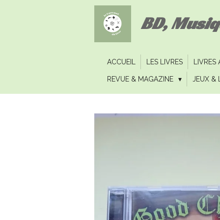
Passer
BD, Musi
au
contenu
principal
ACCUEIL
LES LIVRES
LIVRES
REVUE & MAGAZINE
JEUX & 