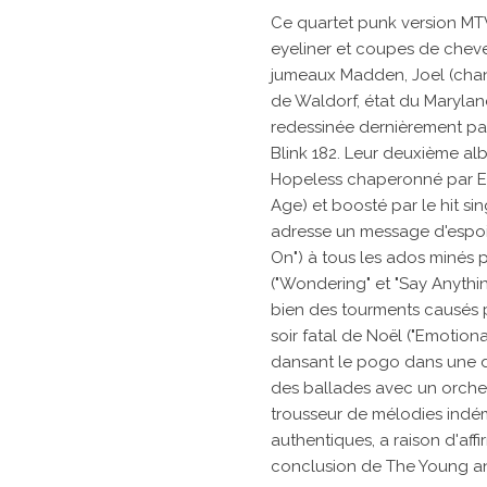
Ce quartet punk version MTV
eyeliner et coupes de cheve
jumeaux Madden, Joel (chant)
de Waldorf, état du Marylan
redessinée dernièrement par
Blink 182. Leur deuxième a
Hopeless chaperonné par Er
Age) et boosté par le hit sin
adresse un message d'espoir 
On") à tous les ados minés 
("Wondering" et "Say Anythin
bien des tourments causés p
soir fatal de Noël ("Emotiona
dansant le pogo dans une 
des ballades avec un orche
trousseur de mélodies indé
authentiques, a raison d'affi
conclusion de The Young a