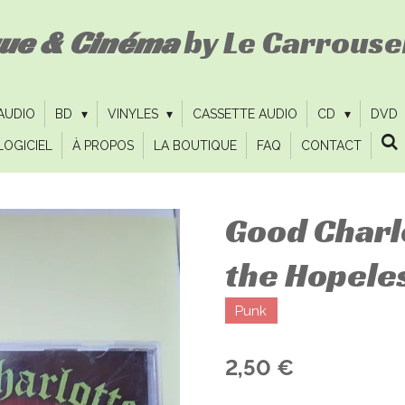
que & Cinéma
by Le Carrousel
 AUDIO
BD
VINYLES
CASSETTE AUDIO
CD
DVD
LOGICIEL
À PROPOS
LA BOUTIQUE
FAQ
CONTACT
Good Charlo
the Hopele
Punk
2,50 €