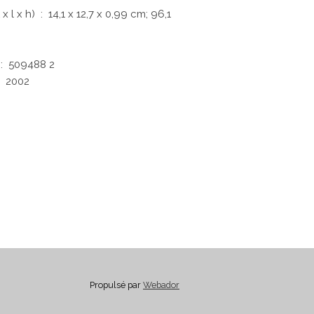
Dimensions du produit (L x l x h) ‏ : ‎
14,1 x 12,7 x 0,99 cm; 96,1
e constructeur ‏ : ‎
509488 2
gine ‏ : ‎
2002
Propulsé par
Webador