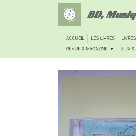
Passer
BD, Musi
au
contenu
principal
ACCUEIL
LES LIVRES
LIVRES
REVUE & MAGAZINE
JEUX & 