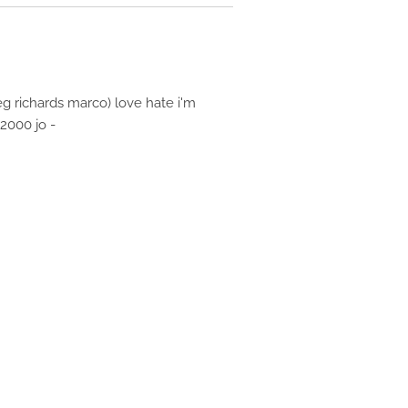
eg richards marco) love hate i'm
 2000 jo
-