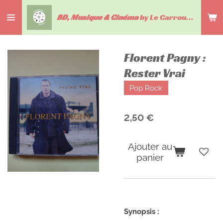
Passer
BD, Musique & Cinéma
by Le Carrousel du livre
au
contenu
principal
Florent Pagny :
Rester Vrai
Pop Rock
2,50 €
Ajouter au
panier
Synopsis :