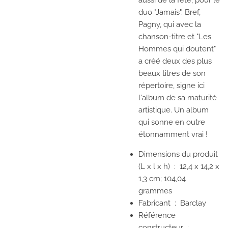
aussi de la fête, pour le
duo "Jamais". Bref,
Pagny, qui avec la
chanson-titre et "Les
Hommes qui doutent"
a créé deux des plus
beaux titres de son
répertoire, signe ici
l'album de sa maturité
artistique. Un album
qui sonne en outre
étonnamment vrai !
Dimensions du produit
(L x l x h) ‏ : ‎
12,4 x 14,2 x
1,3 cm; 104,04
grammes
Fabricant ‏ : ‎
Barclay
Référence
constructeur ‏ :