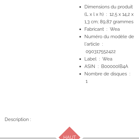
Dimensions du produit
(L x l x h) ‏ : ‎
12,5 x 14,2 x
1,3 cm; 89,87 grammes
Fabricant ‏ : ‎
Wea
Numéro du modèle de
l'article ‏ :
090317552422
Label ‏ : ‎
Wea
ASIN ‏ : ‎
B00000IB4A
Nombre de disques ‏ :
1
Description :
HAUT