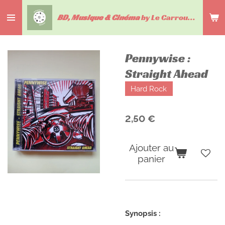
Passer
BD, Musique & Cinéma
by Le Carrousel du livre
au
contenu
principal
Pennywise :
Straight Ahead
Hard Rock
2,50 €
Ajouter au
panier
Synopsis :