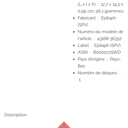
(L x l x h) ‏ : ‎
12,7 x 14,3 x
0,99 cm; 96,1 grammes
Fabricant ‏ : ‎
Epitaph
(SPV)
Numéro du modèle de
l'article ‏ : ‎
43168-36352
Label ‏ : ‎
Epitaph (SPV)
ASIN ‏ : ‎
B0000279WD
Pays d'origine ‏ : ‎
Pays-
Bas
Nombre de disques ‏ :
1
Description :