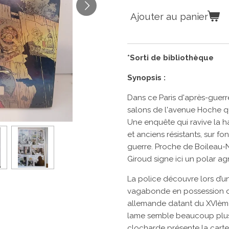
Ajouter au panier
*Sorti de bibliothèque
Synopsis :
Dans ce Paris d'après-guerre,
salons de l'avenue Hoche qu
Une enquête qui ravive la h
et anciens résistants, sur fo
guerre. Proche de Boileau-N
Giroud signe ici un polar ag
La police découvre lors d’u
vagabonde en possession d’
allemande datant du XVIème s
lame semble beaucoup plus 
clocharde présente la carte