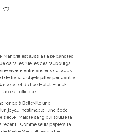
 Mandrill est aussi à l'aise dans les
e dans les ruelles des faubourgs.
aine vivace entre anciens collabos
nd de trafic d'objets pillés pendant la
arcejac et de Léo Malet, Franck
réable et efficace.
ne ronde à Belleville une
un joyau inestimable : une épée
iècle ! Mais le sang qui souille la
récent... Comme seuls papiers, la
 de Maître Mandrill, avocat au