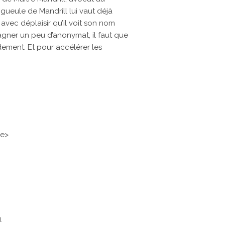
gueule de Mandrill lui vaut déjà
t avec déplaisir qu’il voit son nom
agner un peu d’anonymat, il faut que
idement. Et pour accélérer les
ie>
1