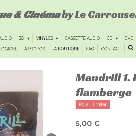
que & Cinéma
by Le Carrousel
 AUDIO
BD
VINYLES
CASSETTE AUDIO
CD
DVD
LOGICIEL
À PROPOS
LA BOUTIQUE
FAQ
CONTACT
Mandrill 1
flamberge
Polar, Thriller
5,00 €