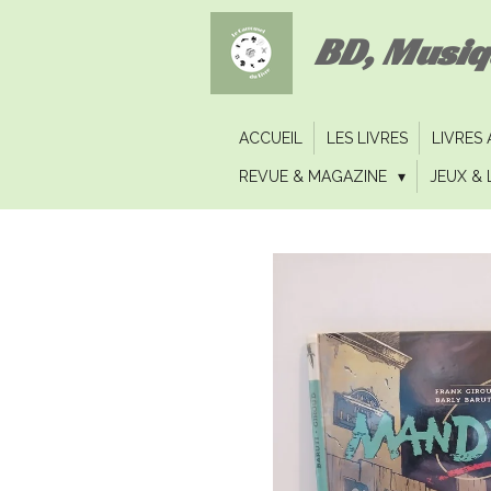
Passer
BD, Musi
au
contenu
principal
ACCUEIL
LES LIVRES
LIVRES
REVUE & MAGAZINE
JEUX & 