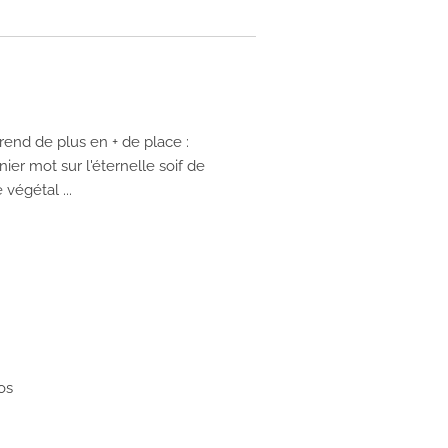
rend de plus en + de place :
rnier mot sur l'éternelle soif de
végétal ...
os