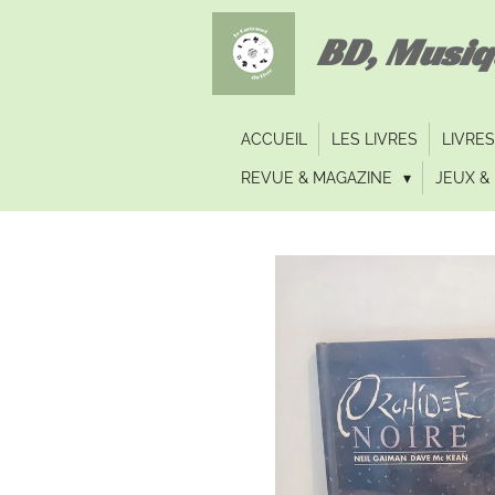
Passer
BD, Musi
au
contenu
principal
ACCUEIL
LES LIVRES
LIVRES
REVUE & MAGAZINE
JEUX & 