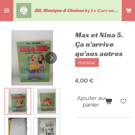
Passer
BD, Musique & Cinéma
by Le Carrousel du livre
au
contenu
principal
Max et Nina 5.
Ça n'arrive
qu'aux autres
Humour
4,00 €
Ajouter au
panier