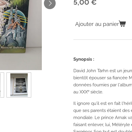
5,00 €
Ajouter au panier
Synopsis :
David John Tärhn est un jeune
bientôt épouser sa fiancée M
données fournies par l'albu
e
au
XXX
siècle.
Il ignore qu'il est en fait l'hé
que ses parents étaient des 
mondiale. Le prince Arnak va 
faisant enlever, lui, Méléryle 
Sargénor. Son but est double 