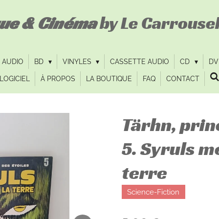
que & Cinéma
by Le Carrousel
 AUDIO
BD
VINYLES
CASSETTE AUDIO
CD
D
LOGICIEL
À PROPOS
LA BOUTIQUE
FAQ
CONTACT
Tärhn, prin
5. Syruls m
terre
Science-Fiction