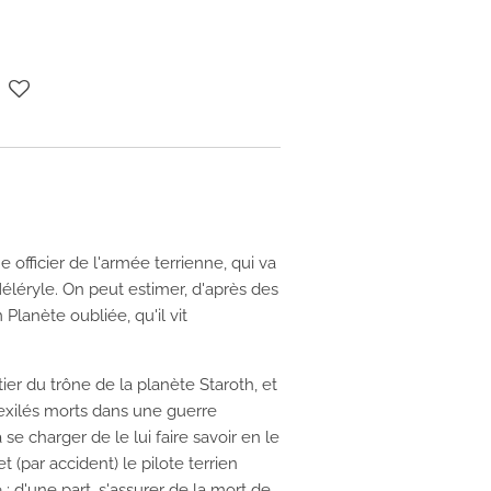
 officier de l'armée terrienne, qui va
éléryle. On peut estimer, d'après des
m
Planète oubliée, qu'il vit
ritier du trône de la planète Staroth, et
exilés morts dans une guerre
se charger de le lui faire savoir en le
et (par accident) le pilote terrien
: d'une part, s'assurer de la mort de