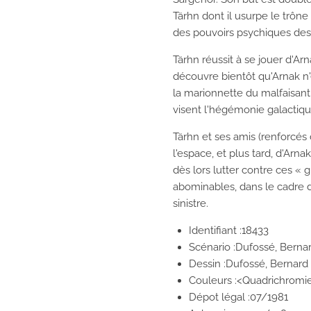
Tärhn dont il usurpe le trône ;
des
pouvoirs psychiques
des
Tärhn réussit à se jouer d'Arn
découvre bientôt qu'Arnak n'e
la marionnette du malfaisant
visent l'hégémonie
galactiqu
Tärhn et ses amis (renforcés
l'espace, et plus tard, d'Arnak
dès lors lutter contre ces 
abominables, dans le cadre d'
sinistre.
Identifiant :18433
Scénario :Dufossé, Berna
Dessin :Dufossé, Bernard
Couleurs :<Quadrichromi
Dépot légal :07/1981