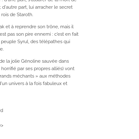
 d'autre part, lui arracher le secret
 rois de Staroth.
ak et à reprendre son trône, mais il
st pas son pire ennemi : c'est en fait
 peuple Syrul, des
télépathes
qui
e.
 de la jolie Génoline sauvée dans
 horrifié par ses propres alliés) vont
« grands méchants » aux méthodes
un univers à la fois fabuleux et
rd
e>