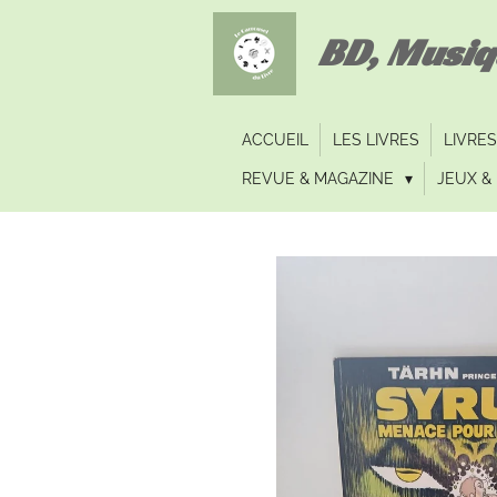
Passer
BD, Musi
au
contenu
principal
ACCUEIL
LES LIVRES
LIVRES
REVUE & MAGAZINE
JEUX & 