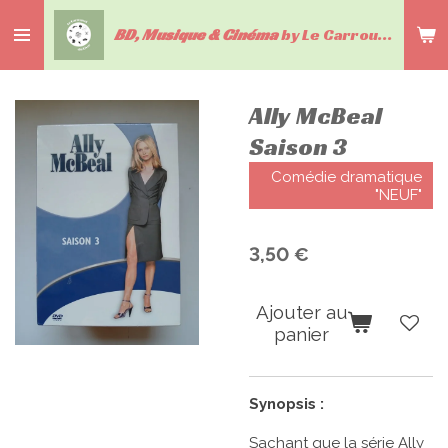
Passer
BD, Musique & Cinéma
by Le Carrousel du livre
au
contenu
principal
Ally McBeal
Saison 3
Comédie dramatique
"NEUF"
3,50 €
Ajouter au
panier
Synopsis :
Sachant que la série
Ally