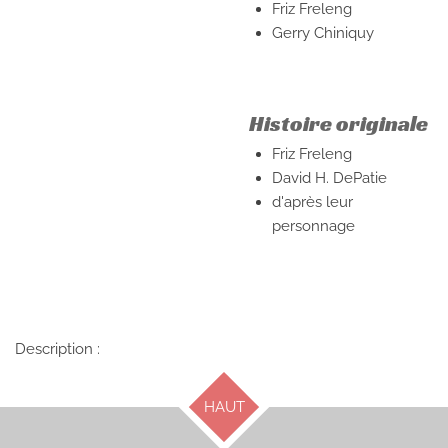
Friz Freleng
Gerry Chiniquy
Histoire originale
Friz Freleng
David H. DePatie
d'après leur
personnage
Description :
HAUT