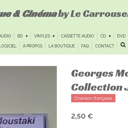
que & Cinéma
by Le Carrousel
 AUDIO
BD
VINYLES
CASSETTE AUDIO
CD
DVD
LOGICIEL
À PROPOS
LA BOUTIQUE
FAQ
CONTACT
Georges Mo
Collection 
Chanson française
2,50 €