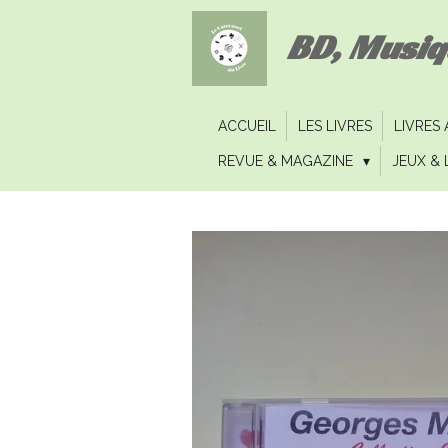
Passer
BD, Musi
au
contenu
principal
ACCUEIL
LES LIVRES
LIVRES
REVUE & MAGAZINE
JEUX & 