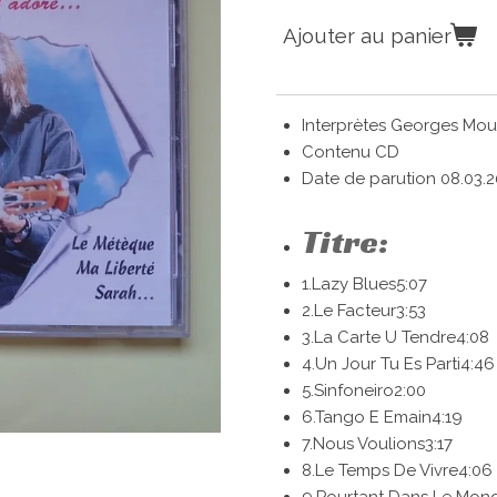
Ajouter au panier
Interprètes Georges Mou
Contenu CD
Date de parution 08.03.
Titre:
1.
Lazy Blues
5:07
2.
Le Facteur
3:53
3.
La Carte U Tendre
4:08
4.
Un Jour Tu Es Parti
4:46
5.
Sinfoneiro
2:00
6.
Tango E Emain
4:19
7.
Nous Voulions
3:17
8.
Le Temps De Vivre
4:06