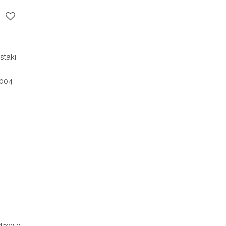
staki
2004