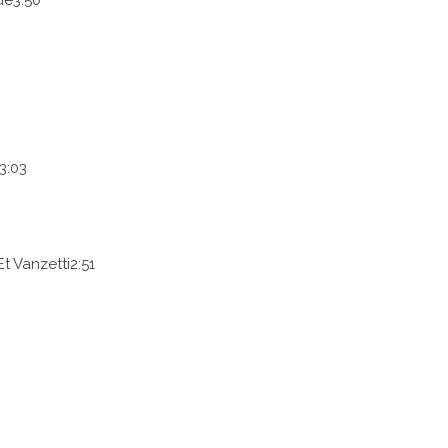
de
3:50
3:03
t Vanzetti
2:51