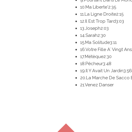
9.
Pourtant Dans Le Mon
10.
Ma Liberte'
2:35
11.
La Ligne Droite
2:15
12.
Il Est Trop Tard
3:03
13.
Joseph
2:03
14.
Sarah
2:30
15.
Ma Solitude
3:11
16.
Votre Fille A` Vingt Ans
17.
Métèque
2:30
18.
Pêcheur
3:48
19.
Il Y Avait Un Jardin
3:56
20.
La Marche De Sacco E
21.
Venez Danser