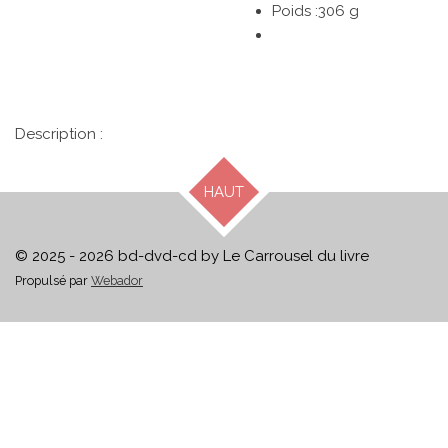
Poids :306 g
Description :
HAUT
© 2025 - 2026 bd-dvd-cd by Le Carrousel du livre
Propulsé par
Webador