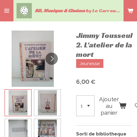
Passer
BD, Musique & Cinéma
by Le Carrousel du livre
au
contenu
principal
Jimmy Tousseul
2. L'atelier de la
mort
Jeunesse
6,00 €
Ajouter
au
panier
Sorti de bibliotheque