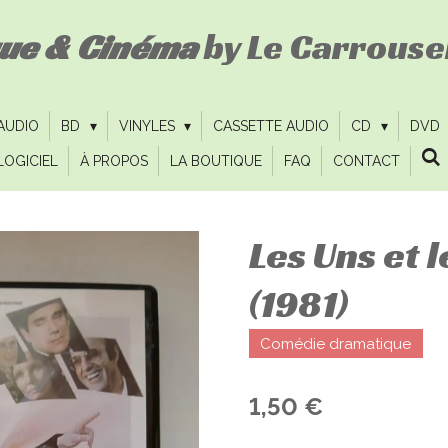
que & Cinéma
by Le Carrousel
 AUDIO
BD
VINYLES
CASSETTE AUDIO
CD
DVD
LOGICIEL
À PROPOS
LA BOUTIQUE
FAQ
CONTACT
Les Uns et 
(1981)
Comédie dramatique
1,50 €