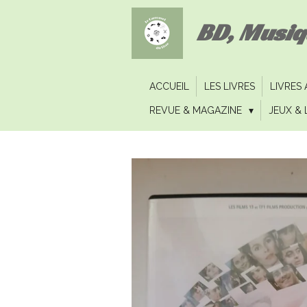
Passer
BD, Musi
au
contenu
principal
ACCUEIL
LES LIVRES
LIVRES
REVUE & MAGAZINE
JEUX & 