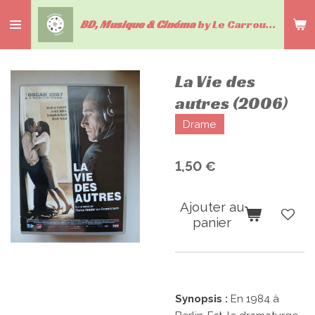
Passer
BD, Musique & Cinéma
by Le Carrousel du livre
au
contenu
principal
La Vie des
autres (2006)
Drame
1,50 €
Ajouter au
panier
Synopsis :
En 1984 à