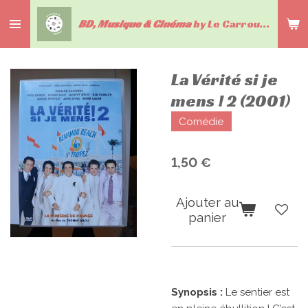
Passer
BD, Musique & Cinéma
by Le Carrousel du livre
au
contenu
principal
La Vérité si je
mens ! 2 (2001)
Comédie
1,50 €
Ajouter au
panier
Synopsis :
Le sentier est