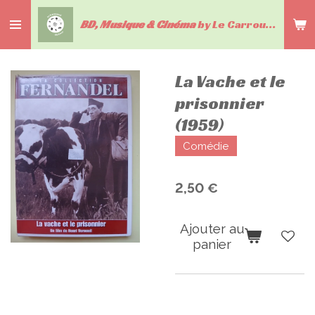
Passer
BD, Musique & Cinéma
by Le Carrousel du livre
au
contenu
principal
La Vache et le
prisonnier
(1959)
Comédie
2,50 €
Ajouter au
panier