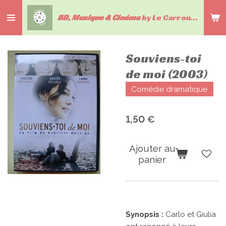
Passer
BD, Musique & Cinéma
by Le Carrousel du livre
au
contenu
principal
Souviens-toi
de moi (2003)
Comédie dramatique
1,50 €
Ajouter au
panier
Synopsis :
Carlo et Giulia