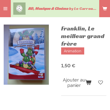
Passer
BD, Musique & Cinéma
by Le Carrousel du livre
au
contenu
principal
Franklin, Le
meilleur grand
frère
Animation
1,50 €
Ajouter au
panier