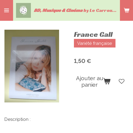
Passer
BD, Musique & Cinéma
by Le Carrousel du livre
au
contenu
principal
France Gall
Variété française
1,50 €
Ajouter au
panier
Description :