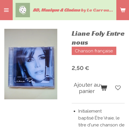
Passer
BD, Musique & Cinéma
by Le Carrousel du livre
au
contenu
principal
Liane Foly Entre
nous
Chanson française
2,50 €
Ajouter au
panier
Initialement
baptisé
Être Vraie
, le
titre d'une chanson de