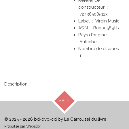
Référence
constructeur ‏ :
724385085123
Label ‏ : ‎
Virgin Music
ASIN ‏ : ‎
B0000589H7
Pays d'origine ‏ :
Autriche
Nombre de disques ‏ :
1
Description :
HAUT
© 2025 - 2026 bd-dvd-cd by Le Carrousel du livre
Propulsé par
Webador