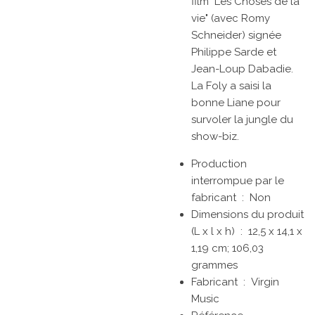
film "Les Choses de la
vie" (avec Romy
Schneider) signée
Philippe Sarde et
Jean-Loup Dabadie.
La Foly a saisi la
bonne Liane pour
survoler la jungle du
show-biz.
Production
interrompue par le
fabricant ‏ : ‎
Non
Dimensions du produit
(L x l x h) ‏ : ‎
12,5 x 14,1 x
1,19 cm; 106,03
grammes
Fabricant ‏ : ‎
Virgin
Music