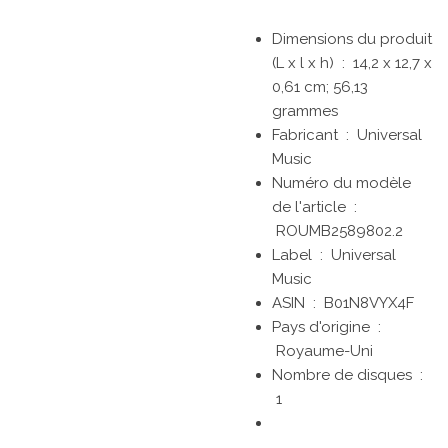
Dimensions du produit
(L x l x h) ‏ : ‎
14,2 x 12,7 x
0,61 cm; 56,13
grammes
Fabricant ‏ : ‎
Universal
Music
Numéro du modèle
de l'article ‏ :
ROUMB2589802.2
Label ‏ : ‎
Universal
Music
ASIN ‏ : ‎
B01N8VYX4F
Pays d'origine ‏ :
Royaume-Uni
Nombre de disques ‏ :
1