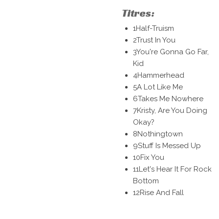
Titres:
1Half-Truism
2Trust In You
3You're Gonna Go Far,
Kid
4Hammerhead
5A Lot Like Me
6Takes Me Nowhere
7Kristy, Are You Doing
Okay?
8Nothingtown
9Stuff Is Messed Up
10Fix You
11Let's Hear It For Rock
Bottom
12Rise And Fall