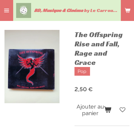
Passer
BD, Musique & Cinéma
by Le Carrousel du livre
au
contenu
principal
The Offspring
Rise and Fall,
Rage and
Grace
Pop
2,50 €
Ajouter au
panier