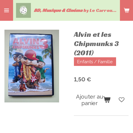
Passer
BD, Musique & Cinéma
by Le Carrousel du livre
au
contenu
principal
Alvin et les
Chipmunks 3
(2011)
Enfants / Famille
1,50 €
Ajouter au
panier