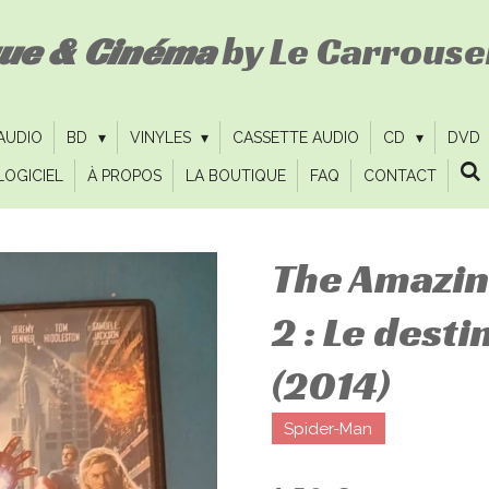
que & Cinéma
by Le Carrousel
 AUDIO
BD
VINYLES
CASSETTE AUDIO
CD
DVD
LOGICIEL
À PROPOS
LA BOUTIQUE
FAQ
CONTACT
The Amazin
2 : Le desti
(2014)
Spider-Man