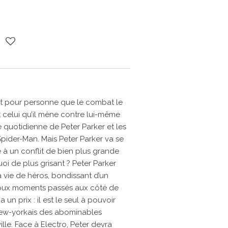
et pour personne que le combat le
 celui qu’il mène contre lui-même
ie quotidienne de Peter Parker et les
Spider-Man. Mais Peter Parker va se
e à un conflit de bien plus grande
oi de plus grisant ? Peter Parker
 vie de héros, bondissant d’un
s doux moments passés aux côté de
un prix : il est le seul à pouvoir
new-yorkais des abominables
le. Face à Electro, Peter devra