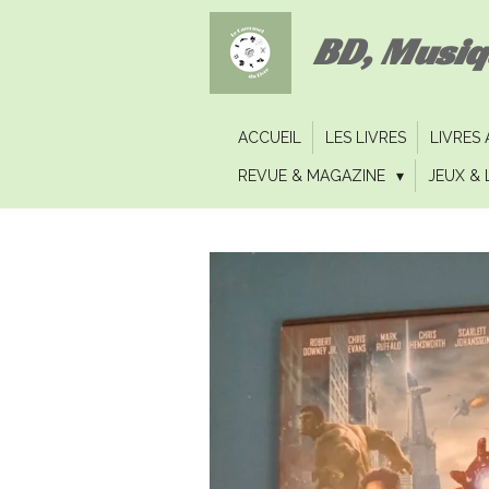
Passer
BD, Musi
au
contenu
principal
ACCUEIL
LES LIVRES
LIVRES
REVUE & MAGAZINE
JEUX & 