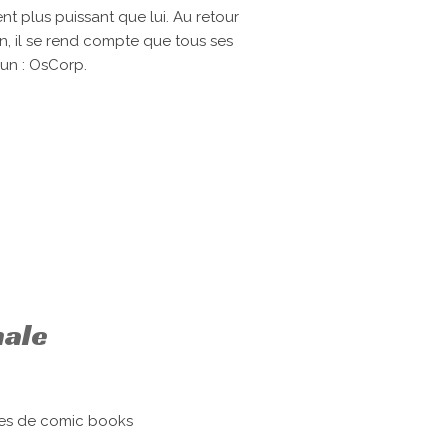
t plus puissant que lui. Au retour
n, il se rend compte que tous ses
un : OsCorp.
nale
ges de comic books