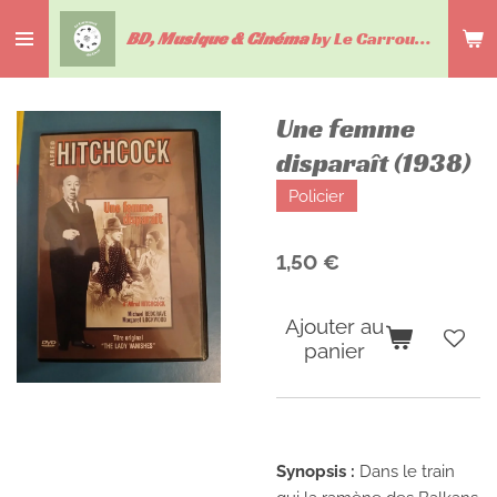
Passer
BD, Musique & Cinéma
by Le Carrousel du livre
au
contenu
principal
Une femme
disparaît (1938)
Policier
1,50 €
Ajouter au
panier
Synopsis :
Dans le train